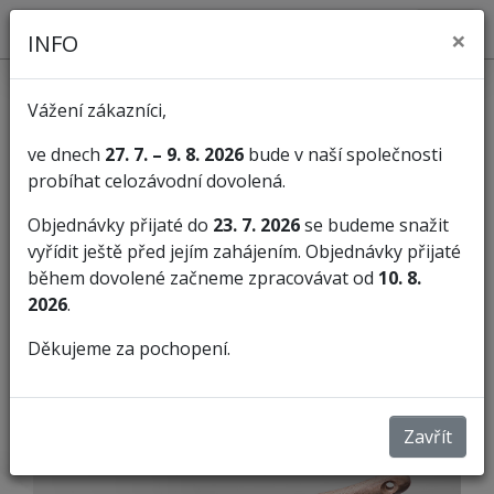
×
INFO
Vážení zákazníci,
ve dnech
27. 7. – 9. 8. 2026
bude v naší společnosti
probíhat celozávodní dovolená.
KATEGORIE
Objednávky přijaté do
23. 7. 2026
se budeme snažit
vyřídit ještě před jejím zahájením. Objednávky přijaté
Rašple
Rašple strojní sek
během dovolené začneme zpracovávat od
10. 8.
2026
.
RAŠPLE STROJNÍ SEK
Děkujeme za pochopení.
Zavřít