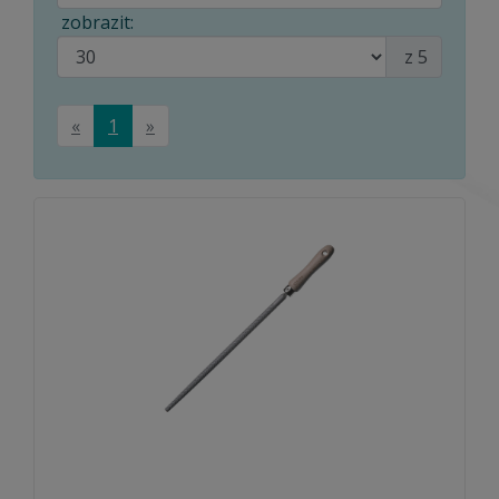
zobrazit:
z 5
«
1
»