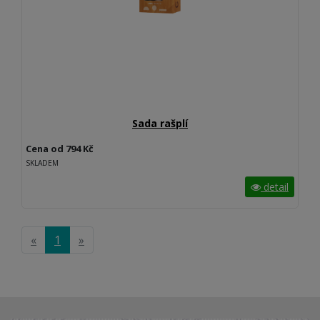
Sada rašplí
Cena od 794 Kč
SKLADEM
detail
«
1
»