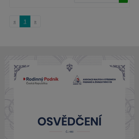
«
1
»