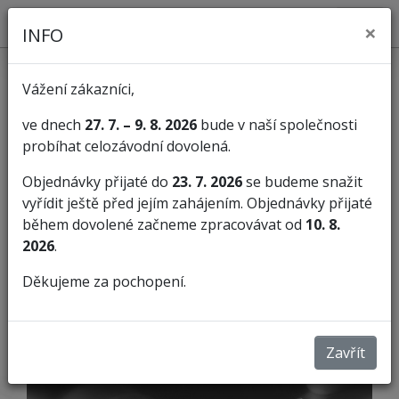
×
INFO
Vážení zákazníci,
ve dnech
27. 7. – 9. 8. 2026
bude v naší společnosti
probíhat celozávodní dovolená.
KATEGORIE
Objednávky přijaté do
23. 7. 2026
se budeme snažit
vyřídit ještě před jejím zahájením. Objednávky přijaté
Pilníky
Pilníky na opravu závitů
během dovolené začneme zpracovávat od
10. 8.
2026
.
PILNÍKY NA OPRAVU ZÁVITŮ
Děkujeme za pochopení.
Zavřít