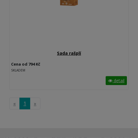
Sada rašplí
Cena od 794 Kč
SKLADEM
detail
«
1
»