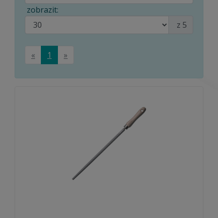
zobrazit:
z 5
«
1
»