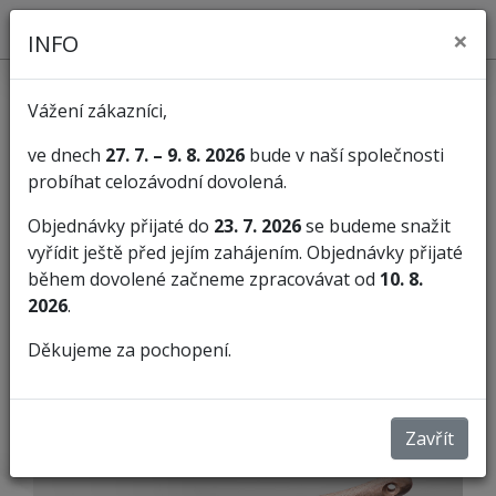
×
INFO
Vážení zákazníci,
ve dnech
27. 7. – 9. 8. 2026
bude v naší společnosti
probíhat celozávodní dovolená.
KATEGORIE
Objednávky přijaté do
23. 7. 2026
se budeme snažit
vyřídit ještě před jejím zahájením. Objednávky přijaté
Rašple
Rašple strojní sek
během dovolené začneme zpracovávat od
10. 8.
2026
.
RAŠPLE STROJNÍ SEK
Děkujeme za pochopení.
Zavřít