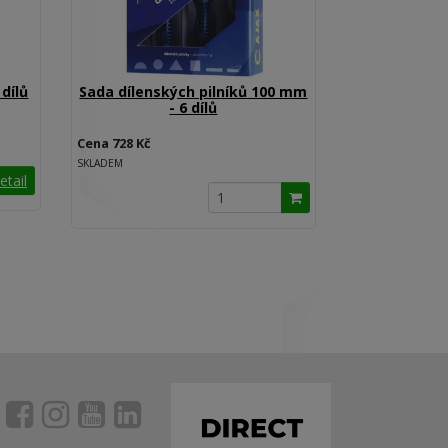
 dílů
Sada dílenských pilníků 100 mm
- 6 dílů
Cena 728 Kč
SKLADEM
etail