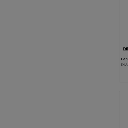
Dí
Cen
SKL