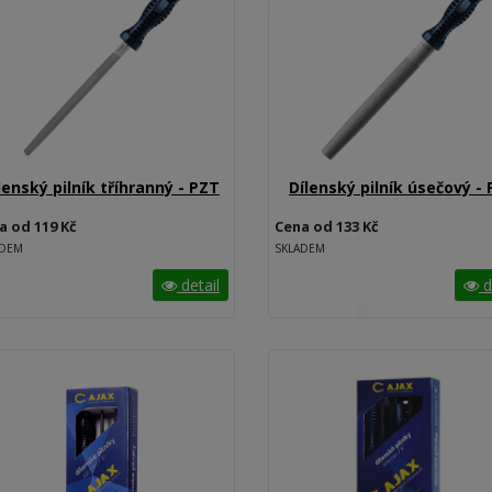
lenský pilník tříhranný - PZT
Dílenský pilník úsečový -
a od 119 Kč
Cena od 133 Kč
ADEM
SKLADEM
detail
d