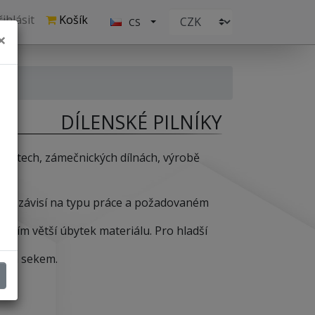
ihlásit
Košík
CS
×
DÍLENSKÉ PILNÍKY
nostech, zámečnických dílnách, výrobě
lníku závisí na typu práce a požadovaném
k, tím větší úbytek materiálu. Pro hladší
ějším sekem.