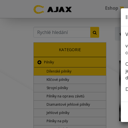
Eshop
V
v
KATEGORIE
c
Pilníky
O
j
Dílenské pilníky
d
Klíčové pilníky
Strojní pilníky
D
Pilníky na opravu závitů
Diamantové jehlové pilníky
Jehlové pilníky
Pilníky na pily