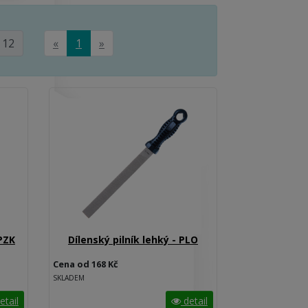
 12
«
1
»
 PZK
Dílenský pilník lehký - PLO
Cena od 168 Kč
SKLADEM
etail
detail