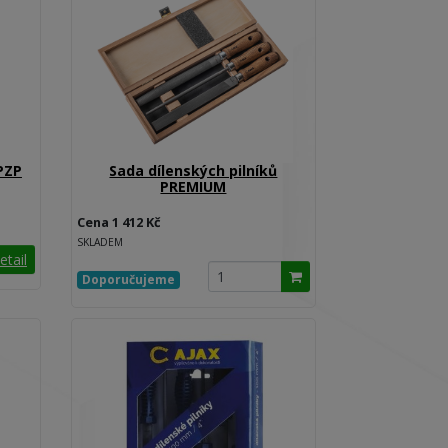
 PZP
Sada dílenských pilníků
PREMIUM
Cena 1 412 Kč
SKLADEM
etail
Doporučujeme