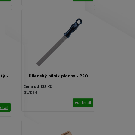
tý -
Dílenský pilník plochý - PSO
Cena od 133 Kč
SKLADEM
detail
etail