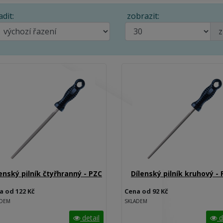
adit:
zobrazit:
z
enský pilník čtyřhranný - PZC
Dílenský pilník kruhový -
a od 122 Kč
Cena od 92 Kč
ADEM
SKLADEM
detail
d