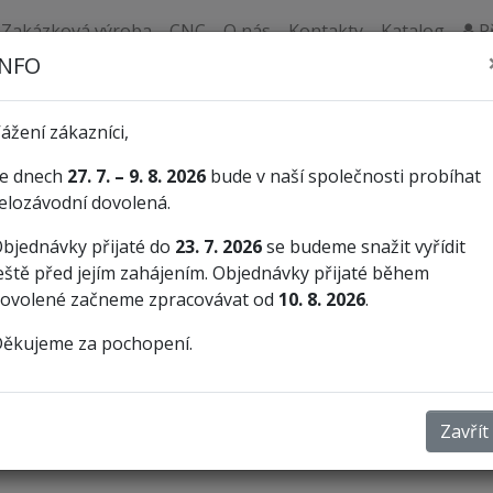
Zakázková výroba
CNC
O nás
Kontakty
Katalog
Př
INFO
Dílenské pilníky
Pilníky
ážení zákazníci,
e dnech
27. 7. – 9. 8. 2026
bude v naší společnosti probíhat
elozávodní dovolená.
bjednávky přijaté do
23. 7. 2026
Pro běžné potřeby pilování v domác
se budeme snažit vyřídit
eště před jejím zahájením. Objednávky přijaté během
atd.
ovolené začneme zpracovávat od
10. 8. 2026
.
Mají křížový sek. Tvar a hrubost pi
ěkujeme za pochopení.
výsledku. Obecně platí, čím hrubší se
povrch by se měl volit pilník s jemn
Zavřít