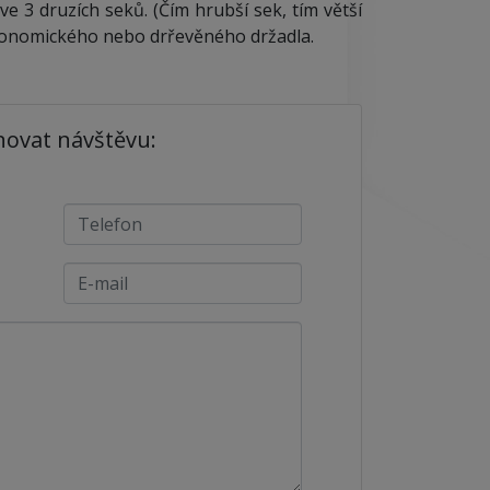
ve 3 druzích seků. (Čím hrubší sek, tím větší
gonomického nebo drřevěného držadla.
novat návštěvu: