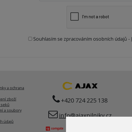
Souhlasím se zpracováním osobních údajů -
nky a ochrana
ení zboží
+420 724 225 138
í seků
í a soubory
info@ajaxpilniky.cz
h údajů