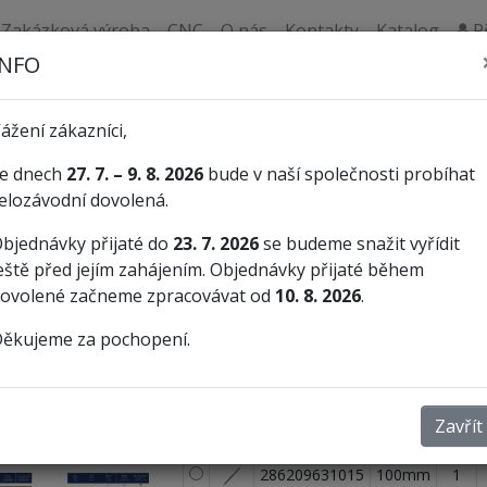
Zakázková výroba
CNC
O nás
Kontakty
Katalog
Př
INFO
Dílenské pilníky
Pilníky
ážení zákazníci,
e dnech
27. 7. – 9. 8. 2026
bude v naší společnosti probíhat
elozávodní dovolená.
Výrobce:
A
bjednávky přijaté do
23. 7. 2026
se budeme snažit vyřídit
eště před jejím zahájením. Objednávky přijaté během
Vzorník hrubostí seků
ovolené začneme zpracovávat od
10. 8. 2026
.
Délka
Sek
ěkujeme za pochopení.
Obr.
SKP
Délka
Sek
Zavřít
286209631015
100mm
1