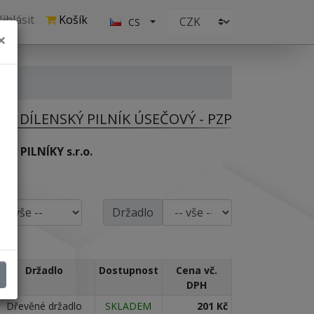
ihlásit
Košík
CS
×
DÍLENSKÝ PILNÍK ÚSEČOVÝ - PZP
JAX PILNÍKY s.r.o.
Držadlo
Držadlo
Dostupnost
Cena vč.
DPH
Dřevěné držadlo
SKLADEM
201 Kč