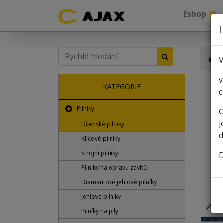
Eshop
V
v
KATEGORIE
c
Pilníky
O
j
Dílenské pilníky
d
Klíčové pilníky
Strojní pilníky
D
Pilníky na opravu závitů
Diamantové jehlové pilníky
Jehlové pilníky
Pilníky na pily