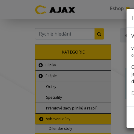
Eshop
V
v
KATEGORIE
c
Pilníky
O
j
ř
Rašple
d
Ocílky
D
Speciality
Prémiové sady pilníků a rašplí
Vybavení dílny
Dílenské stoly