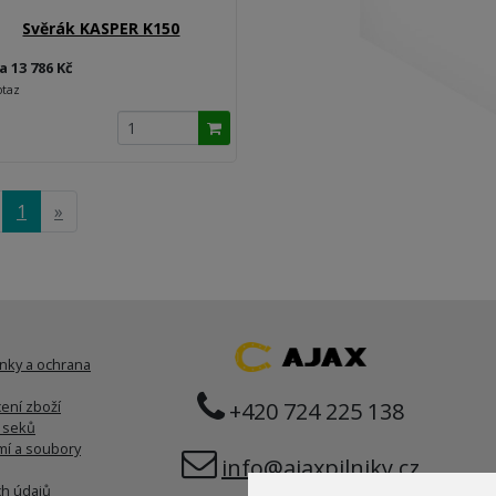
Svěrák KASPER K150
a 13 786 Kč
otaz
1
»
nky a ochrana
ení zboží
+420 724 225 138
í seků
í a soubory
info@ajaxpilniky.cz
h údajů