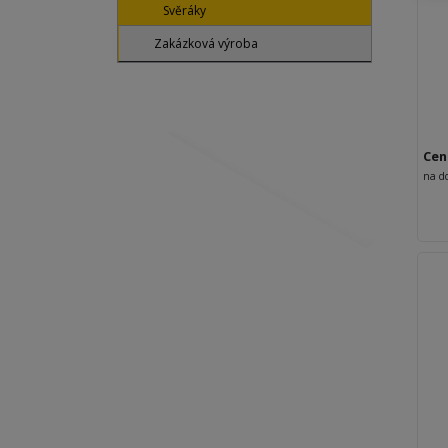
Svěráky
Zakázková výroba
Cen
na d