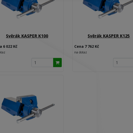
Svěrák KASPER K100
Svěrák KASPER K125
a 6 022 Kč
Cena 7 762 Kč
otaz
na dotaz