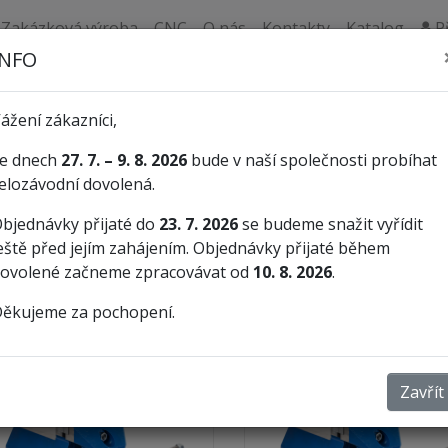
Zakázková výroba
CNC
O nás
Kontakty
Katalog
Př
INFO
Vybavení dílny
Svěráky
ážení zákazníci,
e dnech
27. 7. – 9. 8. 2026
bude v naší společnosti probíhat
elozávodní dovolená.
bjednávky přijaté do
23. 7. 2026
se budeme snažit vyřídit
eště před jejím zahájením. Objednávky přijaté během
adit:
zobrazit:
ovolené začneme zpracovávat od
10. 8. 2026
.
ěkujeme za pochopení.
Zavřít