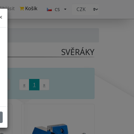
ihlásit
Košík
CS
×
SVĚRÁKY
z 4
«
1
»