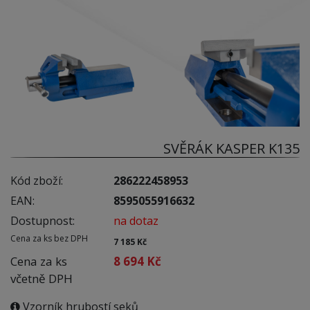
SVĚRÁK KASPER K135
Kód zboží:
286222458953
EAN:
8595055916632
Dostupnost:
na dotaz
Cena za ks bez DPH
7 185 Kč
Cena za ks
8 694 Kč
včetně DPH
Vzorník hrubostí seků