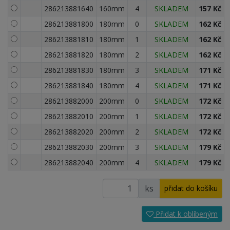
286213881640
160mm
4
SKLADEM
157 Kč
286213881800
180mm
0
SKLADEM
162 Kč
286213881810
180mm
1
SKLADEM
162 Kč
286213881820
180mm
2
SKLADEM
162 Kč
286213881830
180mm
3
SKLADEM
171 Kč
286213881840
180mm
4
SKLADEM
171 Kč
286213882000
200mm
0
SKLADEM
172 Kč
286213882010
200mm
1
SKLADEM
172 Kč
286213882020
200mm
2
SKLADEM
172 Kč
286213882030
200mm
3
SKLADEM
179 Kč
286213882040
200mm
4
SKLADEM
179 Kč
ks
Přidat k oblíbeným