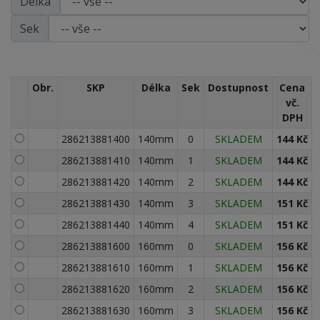
Délka
Sek
Obr.
SKP
Délka
Sek
Dostupnost
Cena
vč.
DPH
286213881400
140mm
0
SKLADEM
144 Kč
286213881410
140mm
1
SKLADEM
144 Kč
286213881420
140mm
2
SKLADEM
144 Kč
286213881430
140mm
3
SKLADEM
151 Kč
286213881440
140mm
4
SKLADEM
151 Kč
286213881600
160mm
0
SKLADEM
156 Kč
286213881610
160mm
1
SKLADEM
156 Kč
286213881620
160mm
2
SKLADEM
156 Kč
286213881630
160mm
3
SKLADEM
156 Kč