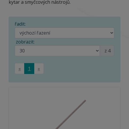
kytar a smyčcových nástrojů.
řadit:
zobrazit:
z 4
«
1
»