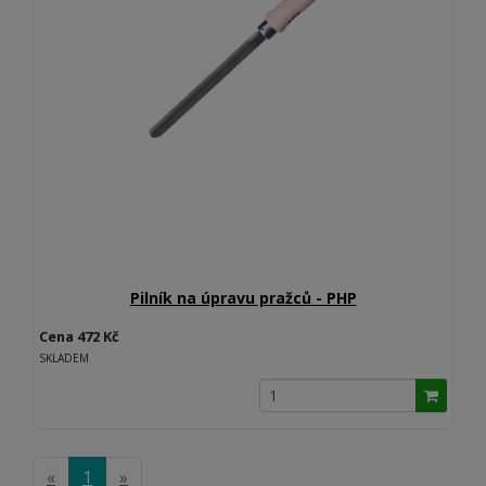
Pilník na úpravu pražců - PHP
Cena 472 Kč
SKLADEM
«
1
»