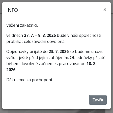
×
INFO
Vážení zákazníci,
ve dnech
27. 7. – 9. 8. 2026
bude v naší společnosti
probíhat celozávodní dovolená.
KATEGORIE
Objednávky přijaté do
23. 7. 2026
se budeme snažit
vyřídit ještě před jejím zahájením. Objednávky přijaté
Pilníky
Pilníky na hudební nástroje
během dovolené začneme zpracovávat od
10. 8.
2026
.
PILNÍKY NA HUDEBNÍ
Děkujeme za pochopení.
NÁSTROJE
Zavřít