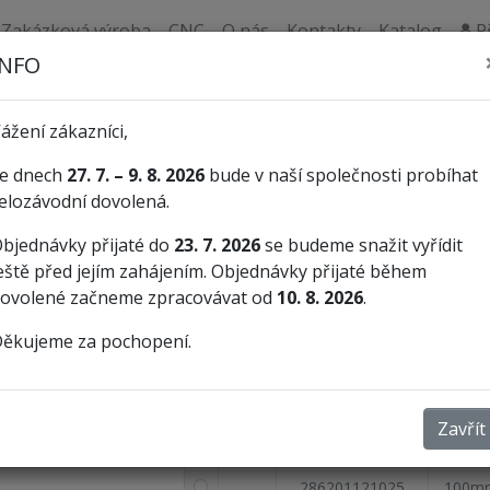
Zakázková výroba
CNC
O nás
Kontakty
Katalog
Př
INFO
Pilníky
Precizní pilníky
ážení zákazníci,
e dnech
27. 7. – 9. 8. 2026
bude v naší společnosti probíhat
P
elozávodní dovolená.
Výrobce:
A
bjednávky přijaté do
23. 7. 2026
se budeme snažit vyřídit
eště před jejím zahájením. Objednávky přijaté během
Vzorník hrubostí seků
ovolené začneme zpracovávat od
10. 8. 2026
.
Délka
Sek
ěkujeme za pochopení.
Obr.
SKP
Délk
Zavřít
286201121005
100m
286201121025
100m