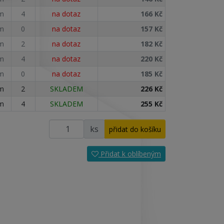
m
4
na dotaz
166 Kč
m
0
na dotaz
157 Kč
m
2
na dotaz
182 Kč
m
4
na dotaz
220 Kč
m
0
na dotaz
185 Kč
m
2
SKLADEM
226 Kč
m
4
SKLADEM
255 Kč
ks
Přidat k oblíbeným