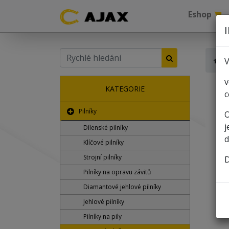
Eshop
V
v
KATEGORIE
c
Pilníky
O
j
Dílenské pilníky
d
Klíčové pilníky
Strojní pilníky
D
Pilníky na opravu závitů
Diamantové jehlové pilníky
Jehlové pilníky
Pilníky na pily