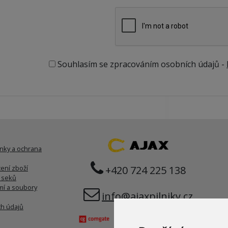
Souhlasím se zpracováním osobních údajů -
nky a ochrana
ení zboží
+420 724 225 138
í seků
í a soubory
info@ajaxpilniky.cz
h údajů