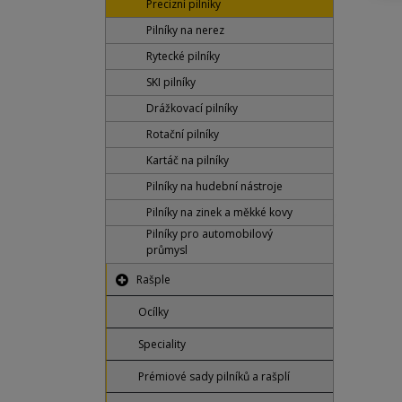
Precizní pilníky
Pilníky na nerez
Rytecké pilníky
SKI pilníky
Drážkovací pilníky
Rotační pilníky
Kartáč na pilníky
Pilníky na hudební nástroje
Pilníky na zinek a měkké kovy
Pilníky pro automobilový
průmysl
Rašple
Ocílky
Speciality
Prémiové sady pilníků a rašplí