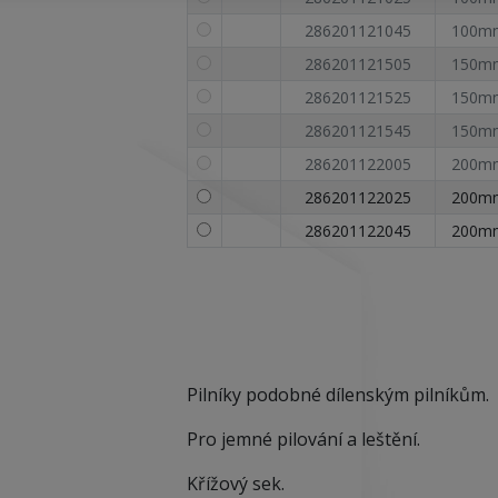
286201121045
100m
286201121505
150m
286201121525
150m
286201121545
150m
286201122005
200m
286201122025
200m
286201122045
200m
Pilníky podobné dílenským pilníkům.
Pro jemné pilování a leštění.
Křížový sek.