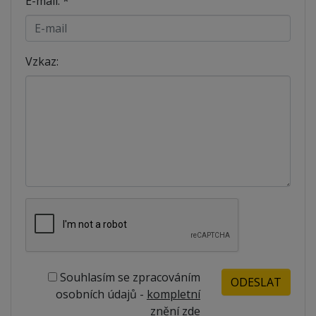
E-mail:
*
Vzkaz:
Souhlasím se zpracováním
osobních údajů -
kompletní
znění zde