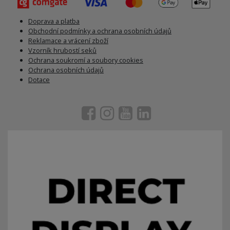
Doprava a platba
Obchodní podmínky a ochrana osobních údajů
Reklamace a vrácení zboží
Vzorník hrubostí seků
Ochrana soukromí a soubory cookies
Ochrana osobních údajů
Dotace