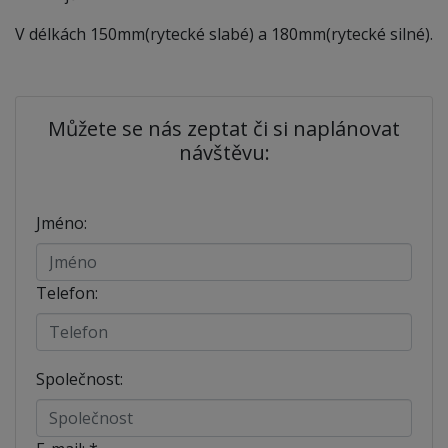
V délkách 150mm(rytecké slabé) a 180mm(rytecké silné).
Můžete se nás zeptat či si naplánovat
návštěvu:
Jméno:
Telefon:
Společnost: